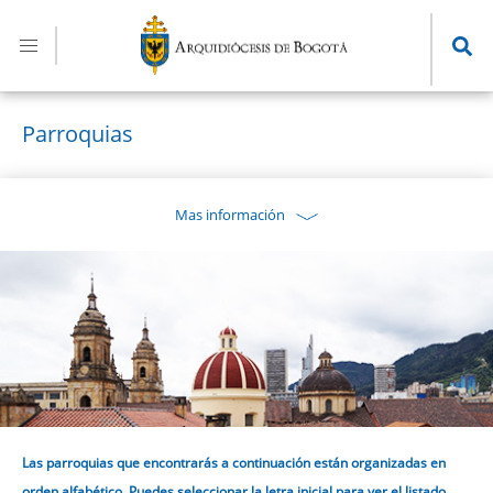
Pasar
al
contenido
principal
Parroquias
Mas información
Las parroquias que encontrarás a continuación están organizadas en
orden alfabético. Puedes seleccionar la letra inicial para ver el listado