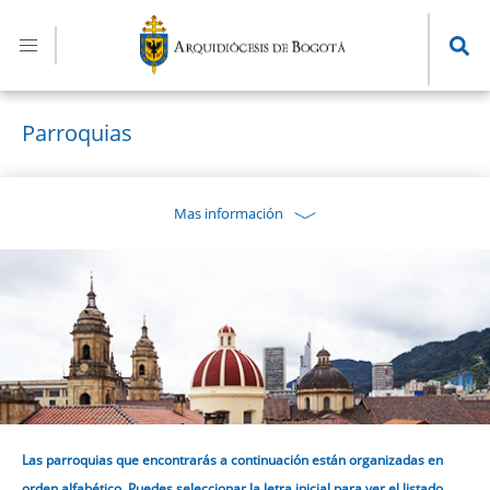
Pasar
al
contenido
principal
Parroquias
Mas información
Las parroquias que encontrarás a continuación están organizadas en
orden alfabético. Puedes seleccionar la letra inicial para ver el listado