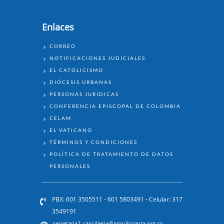
Enlaces
ENLACES
CORREO
NOTIFICACIONES JUDICIALES
EL CATOLICISMO
DIÓCESIS URBANAS
PERSONAS JURÍDICAS
CONFERENCIA EPISCOPAL DE COLOMBIA
CELAM
EL VATICANO
TÉRMINOS Y CONDICIONES
POLÍTICA DE TRATAMIENTO DE DATOS
PERSONALES
PBX: 601 3505511 - 601 5803491 - Celular: 317
3549191
secretaria2_cancilleria@arquibogota.org.co