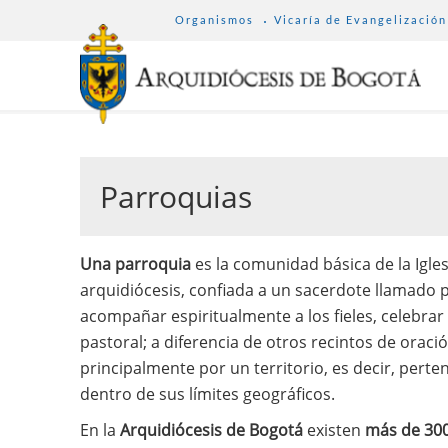
SUB
Pasar
Organismos
Vicaría de Evangelización
MENU
al
ARCHDIOCESE
contenido
principal
Parroquias
Una parroquia
es la comunidad básica de la Igles
arquidiócesis, confiada a un sacerdote llamado p
acompañar espiritualmente a los fieles, celebrar
pastoral; a diferencia de otros recintos de oraci
principalmente por un territorio, es decir, perten
dentro de sus límites geográficos.
En la
Arquidiócesis de Bogotá
existen
más de 300