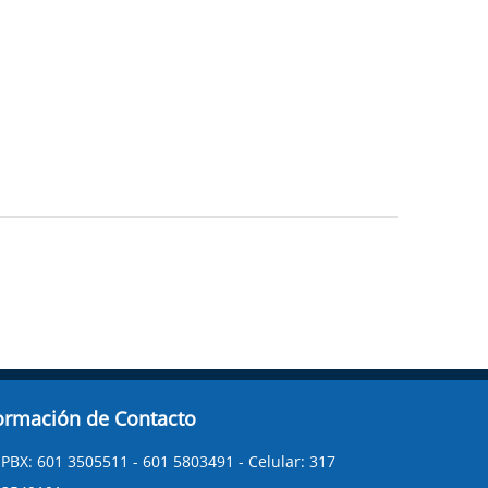
ormación de Contacto
PBX: 601 3505511 - 601 5803491 - Celular: 317