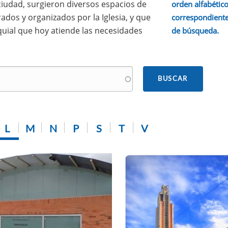
 ciudad, surgieron diversos espacios de
orden alfabético.
ados y organizados por la Iglesia, y que
correspondiente
quial que hoy atiende las necesidades
de búsqueda.
L
M
N
P
S
T
V