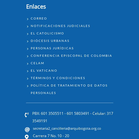
Enlaces
ENLACES
CORREO
NOTIFICACIONES JUDICIALES
EL CATOLICISMO
DIÓCESIS URBANAS
PERSONAS JURÍDICAS
CONFERENCIA EPISCOPAL DE COLOMBIA
CELAM
EL VATICANO
TÉRMINOS Y CONDICIONES
POLÍTICA DE TRATAMIENTO DE DATOS
PERSONALES
PBX: 601 3505511 - 601 5803491 - Celular: 317
3549191
secretaria2_cancilleria@arquibogota.org.co
Carrera 7 No. 10 - 20