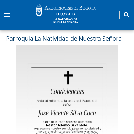
Pasar
al
PARROQUIA
contenido
LA NATIVIDAD DE
NUESTRA SEÑORA
principal
Parroquia La Natividad de Nuestra Señora
Imagen